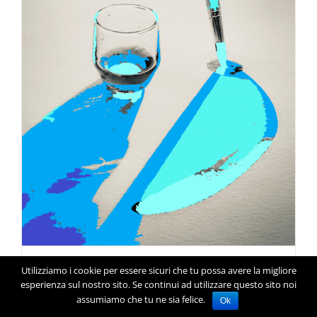
Utilizziamo i cookie per essere sicuri che tu possa avere la migliore
Disegnare LiberaMente 2^ incontro
esperienza sul nostro sito. Se continui ad utilizzare questo sito noi
assumiamo che tu ne sia felice.
Ok
Cari soci e simpatizzanti, vi invitiamo a